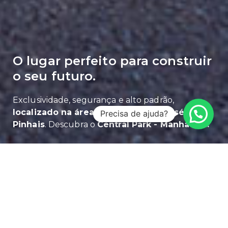
O lugar perfeito para construir
o seu futuro.
Exclusividade, segurança e alto padrão,
localizado na área central de São José dos
Precisa de ajuda?
Pinhais
. Descubra o
Central Park - Manhattan.
FALE COM UM ESPECIALISTA PELO
WHATSAPP
A liberdade de projetar a casa dos seus sonhos
com toda a segurança que a sua família merece!